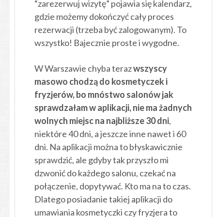
“zarezerwuj wizytę” pojawia się kalendarz,
gdzie możemy dokończyć cały proces
rezerwacji (trzeba być zalogowanym). To
wszystko! Bajecznie proste i wygodne.
W Warszawie chyba teraz
wszyscy
masowo chodzą do kosmetyczek i
fryzjerów, bo mnóstwo salonów jak
sprawdzałam w aplikacji, nie ma żadnych
wolnych miejsc na najbliższe 30 dni
,
niektóre 40 dni, a jeszcze inne nawet i 60
dni. Na aplikacji można to błyskawicznie
sprawdzić, ale gdyby tak przyszło mi
dzwonić do każdego salonu, czekać na
połączenie, dopytywać. Kto ma na to czas.
Dlatego posiadanie takiej aplikacji do
umawiania kosmetyczki czy fryzjera to