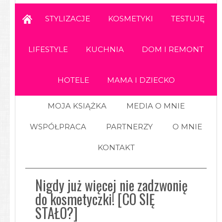
STYLIZACJE
KOSMETYKI
TESTUJĘ
LIFESTYLE
KUCHNIA
DOM I REMONT
HOTELE
MAMA I DZIECKO
MOJA KSIĄŻKA
MEDIA O MNIE
WSPÓŁPRACA
PARTNERZY
O MNIE
KONTAKT
Nigdy już więcej nie zadzwonię
do kosmetyczki! [CO SIĘ
STAŁO?]