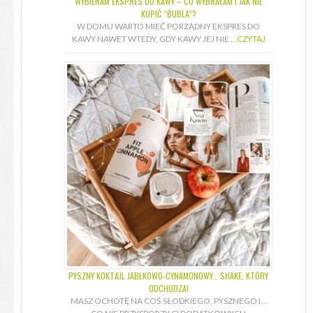
WYBIERAM EKSPRES DO KAWY – CO WYBRAŁAM I JAK NIE
KUPIĆ “BUBLA”?
W DOMU WARTO MIEĆ PORZĄDNY EKSPRES DO
KAWY NAWET WTEDY, GDY KAWY JEJ NIE …
CZYTAJ
PYSZNY KOKTAJL JABŁKOWO-CYNAMONOWY… SHAKE, KTÓRY
ODCHUDZA!
MASZ OCHOTĘ NA COŚ SŁODKIEGO, PYSZNEGO I…