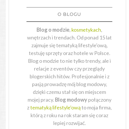
O BLOGU
Blog o modzie
,
kosmetykach
,
wnętrzach i trendach. Od ponad 15 lat
zajmuje się tematyką lifestyle'ową,
testuję sprzęty oraz hotele w Polsce.
Blog o modzie to nie tylko trendy, ale i
relacje z eventów czy przeglądy
blogerskich hitów. Profesjonalnie i z
pasją prowadzę mój blog modowy,
dzięki czemu stał się on miejscem
mojej pracy.
Blog modowy
połączony
z
tematyką lifestyle'ową
to moja firma,
którą z roku na rok staram się coraz
lepiej rozwijać.