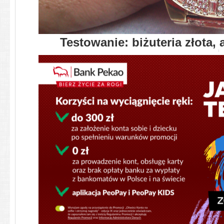
Testowanie: biżuteria złota, 
Zawsze moją biżuterię dzieliłam n