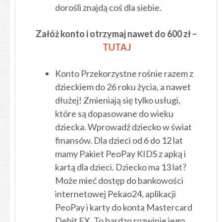
dorośli znajdą coś dla siebie.
Załóż konto i otrzymaj nawet do 600 zł –
TU
TAJ
Konto Przekorzystne rośnie razem z
dzieckiem do 26 roku życia, a nawet
dłużej! Zmieniają się tylko usługi,
które są dopasowane do wieku
dziecka. Wprowadź dziecko w świat
finansów. Dla dzieci od 6 do 12 lat
mamy Pakiet PeoPay KIDS z apką i
kartą dla dzieci. Dziecko ma 13 lat?
Może mieć dostęp do bankowości
internetowej Pekao24, aplikacji
PeoPay i karty do konta Mastercard
Debit FX. To bardzo rozwinie jego