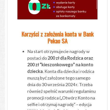
Korzyści z założenia konta w Bank
Pekao SA
Na start otrzymujecie nagrody w
postaci do
200 zł dla Rodzica oraz
200 zł “kieszonkowego” na konto
dziecka
. Konta dla dziecka i rodzica
muszą być założone tego samego
dnia do 30 września 2024 r. Trzeba
również spełnić warunki regulaminu
promocji rodzica („Otwórz Konto na
selfie i otrzymaj nagrodę” – edycja