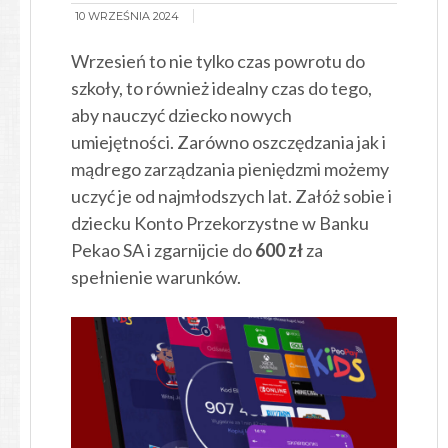
10 WRZEŚNIA 2024
Wrzesień to nie tylko czas powrotu do
szkoły, to również idealny czas do tego,
aby nauczyć dziecko nowych
umiejętności. Zarówno oszczędzania jak i
mądrego zarządzania pieniędzmi możemy
uczyć je od najmłodszych lat. Załóż sobie i
dziecku Konto Przekorzystne w Banku
Pekao SA i zgarnijcie do
600 zł
za
spełnienie warunków.