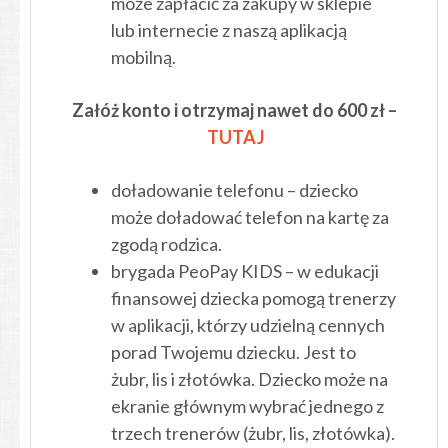
może zapłacić za zakupy w sklepie
lub internecie z naszą aplikacją
mobilną.
Załóż konto i otrzymaj nawet do 600 zł –
TU
TAJ
doładowanie telefonu – dziecko
może doładować telefon na kartę za
zgodą rodzica.
brygada PeoPay KIDS – w edukacji
finansowej dziecka pomogą trenerzy
w aplikacji, którzy udzielną cennych
porad Twojemu dziecku. Jest to
żubr, lis i złotówka. Dziecko może na
ekranie głównym wybrać jednego z
trzech trenerów (żubr, lis, złotówka).