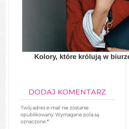
Kolory, które królują w biur
Biurowy dress code bywa zróż
wymag
DODAJ KOMENTARZ
Twój adres e-mail nie zostanie
opublikowany.
Wymagane pola są
oznaczone
*