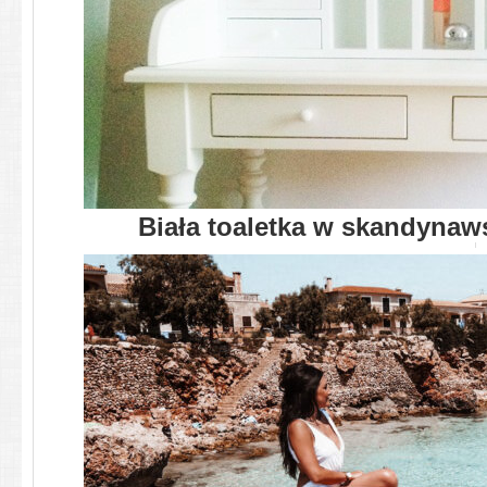
Biała toaletka w skandynaws
To już drugi post z cyklu tych wn