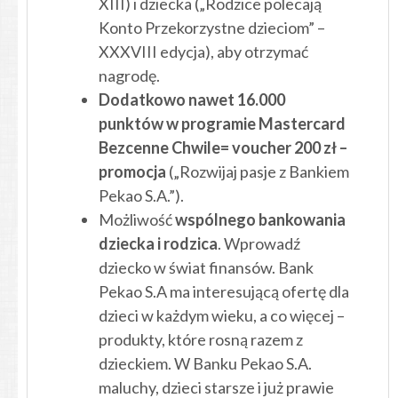
XIII) i dziecka („Rodzice polecają
Konto Przekorzystne dzieciom” –
XXXVIII edycja), aby otrzymać
nagrodę.
Dodatkowo nawet 16.000
punktów w programie Mastercard
Bezcenne Chwile= voucher 200 zł –
promocja
(„Rozwijaj pasje z Bankiem
Pekao S.A.”).
Możliwość
wspólnego bankowania
dziecka i rodzica
. Wprowadź
dziecko w świat finansów. Bank
Pekao S.A ma interesującą ofertę dla
dzieci w każdym wieku, a co więcej –
produkty, które rosną razem z
dzieckiem. W Banku Pekao S.A.
maluchy, dzieci starsze i już prawie