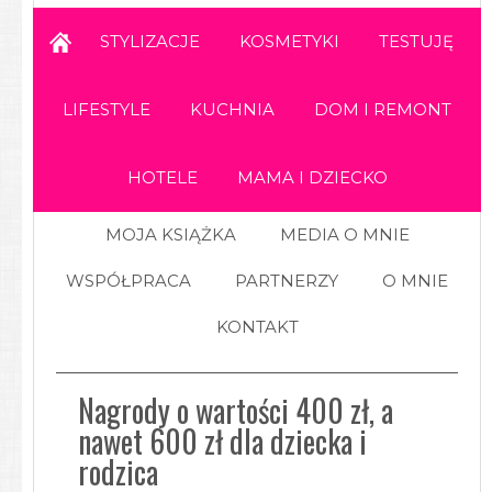
STYLIZACJE
KOSMETYKI
TESTUJĘ
LIFESTYLE
KUCHNIA
DOM I REMONT
HOTELE
MAMA I DZIECKO
MOJA KSIĄŻKA
MEDIA O MNIE
WSPÓŁPRACA
PARTNERZY
O MNIE
KONTAKT
Nagrody o wartości 400 zł, a
nawet 600 zł dla dziecka i
rodzica