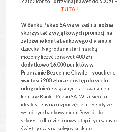
Załóż konto i otrzymaj nawet do 600 zł –
TU
TAJ
W Banku Pekao SA we wrześniu można
skorzystać z wyjątkowych promocji na
założenie konta bankowego dla siebie i
dziecka.
Nagroda na start na jaką
możemy liczyć to nawet
400 zł i
dodatkowo 16.000 punktów w
Programie Bezcenne Chwile = voucher o
wartości 200 zł oraz dostęp do wielu
udogodnień
związanych z posiadaniem
konta w Banku Pekao SA. Wrzesień to
idealny czas na rozpoczęcie przygody ze
wspólnym bankowaniem. Powrót do
szkoły to dla dzieci nowy etap i tym samym
świetny czas na kolejny krok do