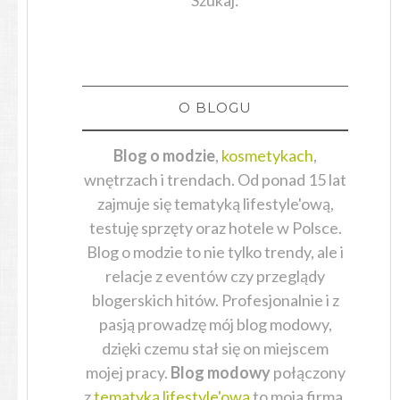
O BLOGU
Blog o modzie
,
kosmetykach
,
wnętrzach i trendach. Od ponad 15 lat
zajmuje się tematyką lifestyle'ową,
testuję sprzęty oraz hotele w Polsce.
Blog o modzie to nie tylko trendy, ale i
relacje z eventów czy przeglądy
blogerskich hitów. Profesjonalnie i z
pasją prowadzę mój blog modowy,
dzięki czemu stał się on miejscem
mojej pracy.
Blog modowy
połączony
z
tematyką lifestyle'ową
to moja firma,